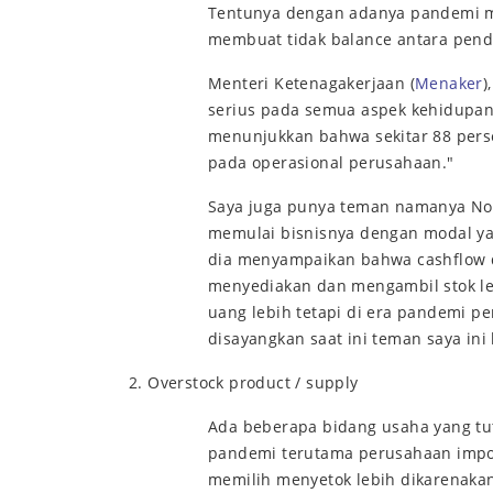
Tentunya dengan adanya pandemi m
membuat tidak balance antara pend
Menteri Ketenagakerjaan (
Menaker
)
serius pada semua aspek kehidupan
menunjukkan bahwa sekitar 88 per
pada operasional perusahaan."
Saya juga punya teman namanya Nov
memulai bisnisnya dengan modal yan
dia menyampaikan bahwa cashflow d
menyediakan dan mengambil stok leb
uang lebih tetapi di era pandemi p
disayangkan saat ini teman saya in
2. Overstock product / supply
Ada beberapa bidang usaha yang tut
pandemi terutama perusahaan import
memilih menyetok lebih dikarenaka