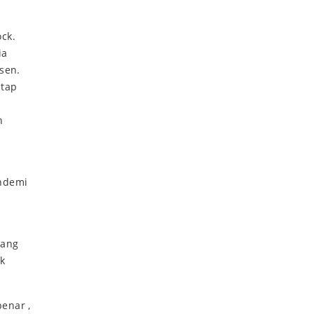
ock.
ia
sen.
atap
n
andemi
yang
uk
enar ,