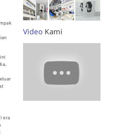
mpak
Video
Kami
ian
ini
ia,
eluar
at
l era
h
i