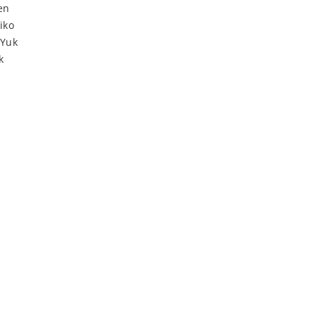
en
iko
 Yuk
k