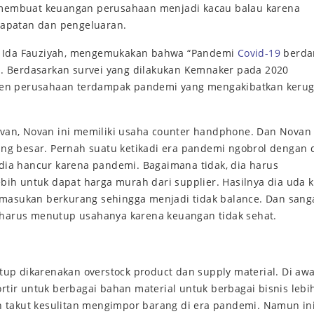
embuat keuangan perusahaan menjadi kacau balau karena
apatan dan pengeluaran.
, Ida Fauziyah, mengemukakan bahwa “Pandemi
Covid-19
berda
. Berdasarkan survei yang dilakukan Kemnaker pada 2020
sen perusahaan terdampak pandemi yang mengakibatkan kerug
an, Novan ini memiliki usaha counter handphone. Dan Novan 
g besar. Pernah suatu ketikadi era pandemi ngobrol dengan d
ia hancur karena pandemi. Bagaimana tidak, dia harus
ih untuk dapat harga murah dari supplier. Hasilnya dia uda k
emasukan berkurang sehingga menjadi tidak balance. Dan sang
i harus menutup usahanya karena keuangan tidak sehat.
up dikarenakan overstock product dan supply material. Di awa
ir untuk berbagai bahan material untuk berbagai bisnis lebi
n takut kesulitan mengimpor barang di era pandemi. Namun in