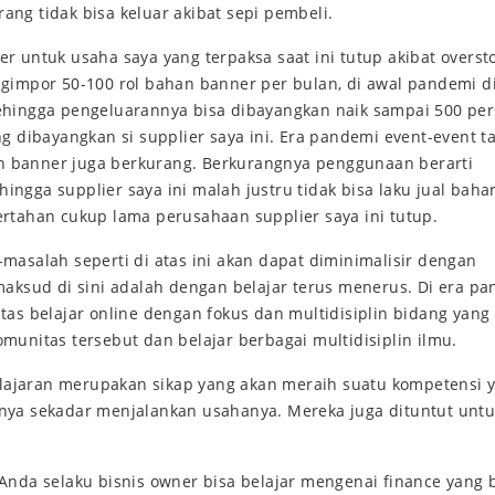
ng tidak bisa keluar akibat sepi pembeli.
r untuk usaha saya yang terpaksa saat ini tutup akibat overst
ngimpor 50-100 rol bahan banner per bulan, di awal pandemi d
ehingga pengeluarannya bisa dibayangkan naik sampai 500 per
ng dibayangkan si supplier saya ini. Era pandemi event-event t
 banner juga berkurang. Berkurangnya penggunaan berarti
ngga supplier saya ini malah justru tidak bisa laku jual baha
ertahan cukup lama perusahaan supplier saya ini tutup.
masalah seperti di atas ini akan dapat diminimalisir dengan
 maksud di sini adalah dengan belajar terus menerus. Di era p
tas belajar online dengan fokus dan multidisiplin bidang yang
munitas tersebut dan belajar berbagai multidisiplin ilmu.
lajaran merupakan sikap yang akan meraih suatu kompetensi 
anya sekadar menjalankan usahanya. Mereka juga dituntut unt
Anda selaku bisnis owner bisa belajar mengenai finance yang b