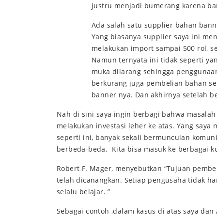
justru menjadi bumerang karena bara
Ada salah satu supplier bahan banne
Yang biasanya supplier saya ini me
melakukan import sampai 500 rol, s
Namun ternyata ini tidak seperti ya
muka dilarang sehingga penggunaan
berkurang juga pembelian bahan sehi
banner nya. Dan akhirnya setelah b
Nah di sini saya ingin berbagi bahwa masalah-
melakukan investasi leher ke atas. Yang saya
seperti ini, banyak sekali bermunculan komuni
berbeda-beda. Kita bisa masuk ke berbagai ko
Robert F. Mager, menyebutkan “Tujuan pembe
telah dicanangkan. Setiap pengusaha tidak h
selalu belajar. ”
Sebagai contoh ,dalam kasus di atas saya dan 