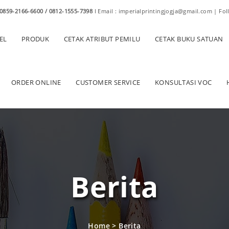
0859-2166-6600 / 0812-1555-7398
I Email : imperialprintingjogja@gmail.com | Fol
EL
PRODUK
CETAK ATRIBUT PEMILU
CETAK BUKU SATUAN
ORDER ONLINE
CUSTOMER SERVICE
KONSULTASI VOC
Berita
Home
>
Berita