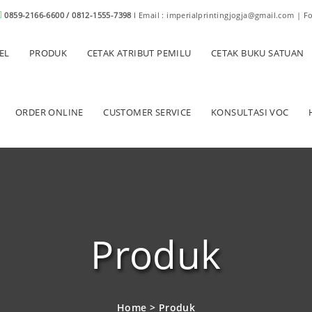
0859-2166-6600 / 0812-1555-7398
I Email : imperialprintingjogja@gmail.com | F
EL
PRODUK
CETAK ATRIBUT PEMILU
CETAK BUKU SATUAN
ORDER ONLINE
CUSTOMER SERVICE
KONSULTASI VOC
Produk
Home
>
Produk