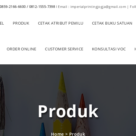
0859-2166-6600 / 0812-1555-7398
I Email : imperialprintingjogja@gmail.com | Fol
EL
PRODUK
CETAK ATRIBUT PEMILU
CETAK BUKU SATUAN
ORDER ONLINE
CUSTOMER SERVICE
KONSULTASI VOC
Produk
Home
>
Produk